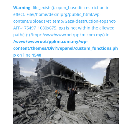
Warning
: file_exists(): open_basedir restriction in
effect. File(/home/dexmlprg/public_html/wp-
content/uploads/et_temp/Gaza-destruction-topshot-
AFP-175497_1080x675.jpg) is not within the allowed
path(s): (/tmp/:/www/wwwroot/ppkm.com.my/) in
/www/wwwroot/ppkm.com.my/wp-
content/themes/Divi1/epanel/custom_functions.ph
p
on line
1540