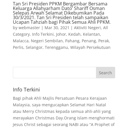
Tan Sri Presiden PPKM Bergambar Bersama
Keluarga Allahyarham Dato’ Shariff Osman
Selepas Arwah Selamat Dikebumikan Pada
30/3/2021. Tan Sri Presiden telah sampaikan
Ucapan Tahziah bagi Pihak Semua Ahli PPKM.
by
webmaster
|
Mar 30, 2021
|
Aktiviti Negeri
,
All
Category
,
Info Terkini
,
Johor
,
Kedah
,
Kelantan
,
Malacca
,
Negeri Sembilan
,
Pahang
,
Penang
,
Perak
,
Perlis
,
Selangor
,
Terengganu
,
Wilayah Persekutuan
Info Terkini
Bagi pihak Ahli Majlis Persatuan Pesara Kerajaan
Malaysia, saya mengucapkan Selamat Hari Natal
atau Merry Christmas kepada semua ahli-ahli yang
merayakan Christmas Day.Orang Islam menghormati
Jesus Christ sebagai seorang NABI atau “A Prophet of