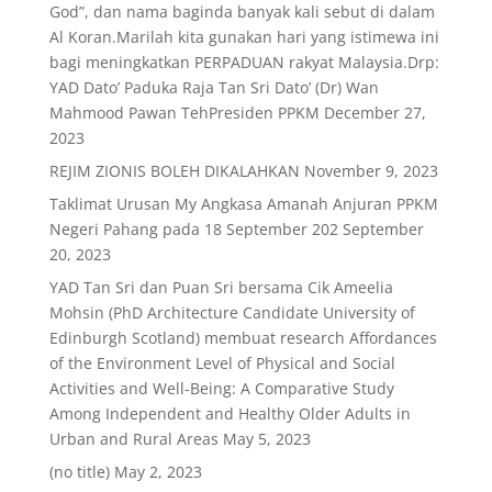
God”, dan nama baginda banyak kali sebut di dalam
Al Koran.Marilah kita gunakan hari yang istimewa ini
bagi meningkatkan PERPADUAN rakyat Malaysia.Drp:
YAD Dato’ Paduka Raja Tan Sri Dato’ (Dr) Wan
Mahmood Pawan TehPresiden PPKM
December 27,
2023
REJIM ZIONIS BOLEH DIKALAHKAN
November 9, 2023
Taklimat Urusan My Angkasa Amanah Anjuran PPKM
Negeri Pahang pada 18 September 202
September
20, 2023
YAD Tan Sri dan Puan Sri bersama Cik Ameelia
Mohsin (PhD Architecture Candidate University of
Edinburgh Scotland) membuat research Affordances
of the Environment Level of Physical and Social
Activities and Well-Being: A Comparative Study
Among Independent and Healthy Older Adults in
Urban and Rural Areas
May 5, 2023
(no title)
May 2, 2023