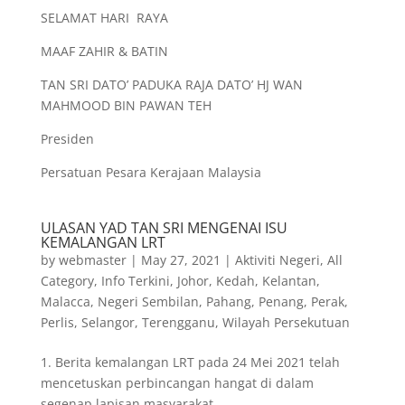
SELAMAT HARI RAYA
MAAF ZAHIR & BATIN
TAN SRI DATO’ PADUKA RAJA DATO’ HJ WAN
MAHMOOD BIN PAWAN TEH
Presiden
Persatuan Pesara Kerajaan Malaysia
ULASAN YAD TAN SRI MENGENAI ISU
KEMALANGAN LRT
by
webmaster
|
May 27, 2021
|
Aktiviti Negeri
,
All
Category
,
Info Terkini
,
Johor
,
Kedah
,
Kelantan
,
Malacca
,
Negeri Sembilan
,
Pahang
,
Penang
,
Perak
,
Perlis
,
Selangor
,
Terengganu
,
Wilayah Persekutuan
1. Berita kemalangan LRT pada 24 Mei 2021 telah
mencetuskan perbincangan hangat di dalam
segenap lapisan masyarakat.