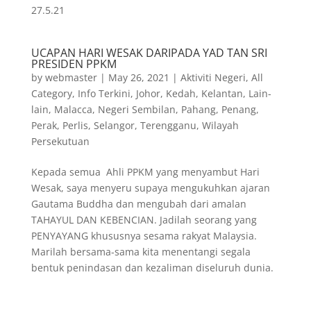
27.5.21
UCAPAN HARI WESAK DARIPADA YAD TAN SRI
PRESIDEN PPKM
by
webmaster
|
May 26, 2021
|
Aktiviti Negeri
,
All
Category
,
Info Terkini
,
Johor
,
Kedah
,
Kelantan
,
Lain-
lain
,
Malacca
,
Negeri Sembilan
,
Pahang
,
Penang
,
Perak
,
Perlis
,
Selangor
,
Terengganu
,
Wilayah
Persekutuan
Kepada semua Ahli PPKM yang menyambut Hari
Wesak, saya menyeru supaya mengukuhkan ajaran
Gautama Buddha dan mengubah dari amalan
TAHAYUL DAN KEBENCIAN. Jadilah seorang yang
PENYAYANG khususnya sesama rakyat Malaysia.
Marilah bersama-sama kita menentangi segala
bentuk penindasan dan kezaliman diseluruh dunia.