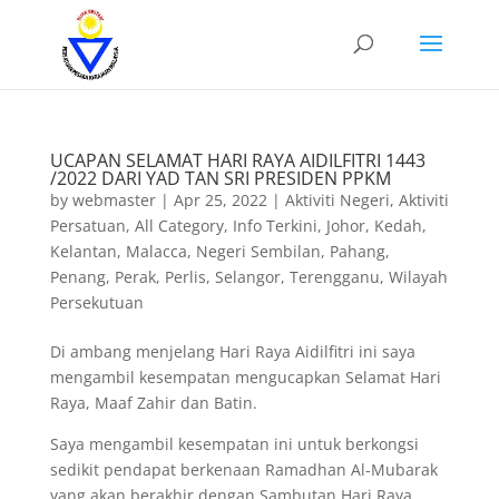
UCAPAN SELAMAT HARI RAYA AIDILFITRI 1443
/2022 DARI YAD TAN SRI PRESIDEN PPKM
by
webmaster
|
Apr 25, 2022
|
Aktiviti Negeri
,
Aktiviti
Persatuan
,
All Category
,
Info Terkini
,
Johor
,
Kedah
,
Kelantan
,
Malacca
,
Negeri Sembilan
,
Pahang
,
Penang
,
Perak
,
Perlis
,
Selangor
,
Terengganu
,
Wilayah
Persekutuan
Di ambang menjelang Hari Raya Aidilfitri ini saya
mengambil kesempatan mengucapkan Selamat Hari
Raya, Maaf Zahir dan Batin.
Saya mengambil kesempatan ini untuk berkongsi
sedikit pendapat berkenaan Ramadhan Al-Mubarak
yang akan berakhir dengan Sambutan Hari Raya