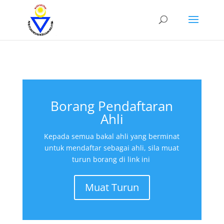
Borang Pendaftaran
Ahli
Kepada semua bakal ahli yang berminat
untuk mendaftar sebagai ahli, sila muat
turun borang di link ini
Muat Turun