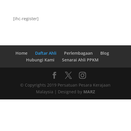
[ihc-register]
Home
Daftar Ahli
Perlembagaan
Blog
Hubungi Kami
Senarai Ahli PPKM
© Copyrights 2019 Persatuan Pesara Kerajaan
Malaysia | Designed by
MARZ