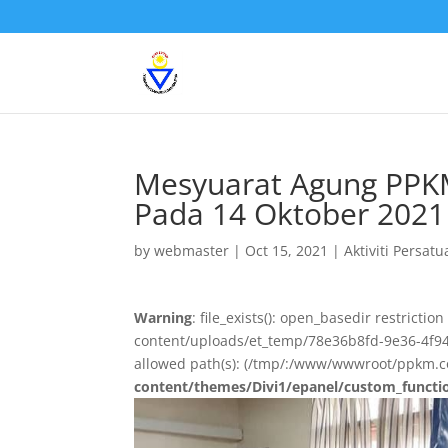
Mesyuarat Agung PP
Pada 14 Oktober 2021
by
webmaster
|
Oct 15, 2021
|
Aktiviti Persat
Warning
: file_exists(): open_basedir restricti
content/uploads/et_temp/78e36b8fd-9e36-4f94
allowed path(s): (/tmp/:/www/wwwroot/ppkm.
content/themes/Divi1/epanel/custom_functi