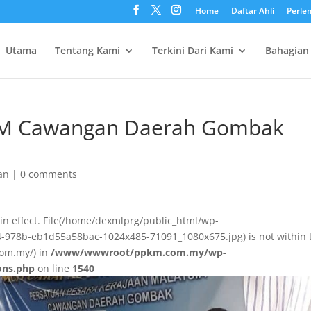
Home
Daftar Ahli
Perle
Utama
Tentang Kami
Terkini Dari Kami
Bahagian
KM Cawangan Daerah Gombak
uan
|
0 comments
on in effect. File(/home/dexmlprg/public_html/wp-
-978b-eb1d55a58bac-1024x485-71091_1080x675.jpg) is not within 
com.my/) in
/www/wwwroot/ppkm.com.my/wp-
ons.php
on line
1540