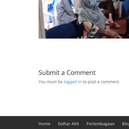
Submit a Comment
You must be
logged in
to post a comment.
Home
Daftar Ahli
Perlembagaan
Blo