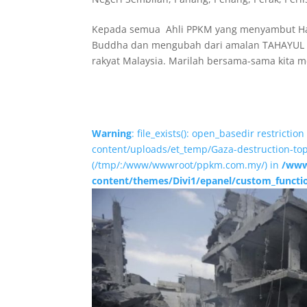
Kepada semua Ahli PPKM yang menyambut Ha
Buddha dan mengubah dari amalan TAHAYUL 
rakyat Malaysia. Marilah bersama-sama kita 
Warning
: file_exists(): open_basedir restricti
content/uploads/et_temp/Gaza-destruction-tops
(/tmp/:/www/wwwroot/ppkm.com.my/) in
/www
content/themes/Divi1/epanel/custom_functi