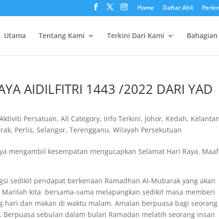
Home
Daftar Ahli
Perle
Utama
Tentang Kami
Terkini Dari Kami
Bahagian
A AIDILFITRI 1443 /2022 DARI YAD
Aktiviti Persatuan
,
All Category
,
Info Terkini
,
Johor
,
Kedah
,
Kelanta
erak
,
Perlis
,
Selangor
,
Terengganu
,
Wilayah Persekutuan
i saya mengambil kesempatan mengucapkan Selamat Hari Raya, Maaf
gsi sedikit pendapat berkenaan Ramadhan Al-Mubarak yang akan
ri. Marilah kita bersama-sama melapangkan sedikit masa memberi
ng hari dan makan di waktu malam. Amalan berpuasa bagi seorang
u. Berpuasa sebulan dalam bulan Ramadan melatih seorang insan