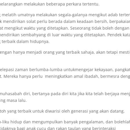
melarangkan melakukan beberapa perkara tertentu.
 melatih umatnya melakukan segala-galanya mengikut adab terte
k mendirikan solat perlu berada dalam keadaan bersih, berpakaia
at mengikut waktu yang ditetapkan. Seseorang tidak boleh dengan
mendirikan sembahyang di luar waktu yang ditetapkan. Pendek kat
 terbaik dalam hidupnya.
ngan hanya menjadi orang yang terbaik sahaja, akan tetapi mesti
 melepasi zaman berlumba-lumba untukmengejar kekayaan, pangka
t. Mereka hanya perlu meningkatkan amal ibadah, bermesra den
uhasabah diri, bertanya pada diri kita jika kita telah berjaya men
ing masa lalu.
oh yang terbaik untuk diwarisi oleh generasi yang akan datang.
iku-liku hidup dan mengumpulkan banyak pengalaman, dan bolehla
idaknya bagi anak cucu dan rakan taulan yang berinteraksi