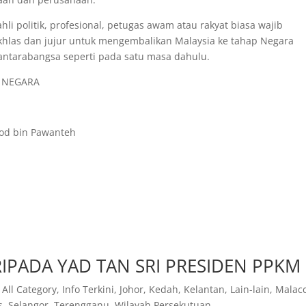
li politik, profesional, petugas awam atau rakyat biasa wajib
las dan jujur untuk mengembalikan Malaysia ke tahap Negara
ntarabangsa seperti pada satu masa dahulu.
& NEGARA
ood bin Pawanteh
IPADA YAD TAN SRI PRESIDEN PPKM
,
All Category
,
Info Terkini
,
Johor
,
Kedah
,
Kelantan
,
Lain-lain
,
Malac
s
,
Selangor
,
Terengganu
,
Wilayah Persekutuan