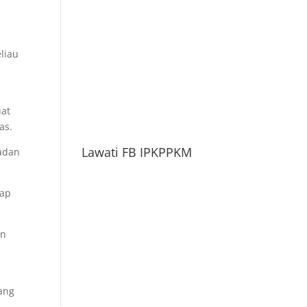
liau
uat
as.
Lawati FB IPKPPKM
badan
gap
an
ang