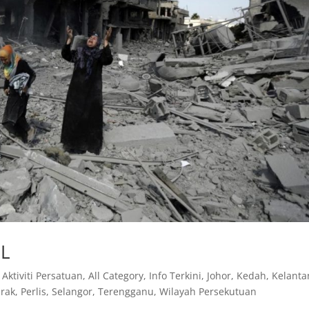
EL
,
Aktiviti Persatuan
,
All Category
,
Info Terkini
,
Johor
,
Kedah
,
Kelanta
erak
,
Perlis
,
Selangor
,
Terengganu
,
Wilayah Persekutuan