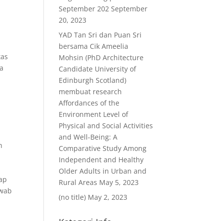
September 202
September
20, 2023
YAD Tan Sri dan Puan Sri
bersama Cik Ameelia
tas
Mohsin (PhD Architecture
ra
Candidate University of
Edinburgh Scotland)
membuat research
Affordances of the
Environment Level of
Physical and Social Activities
and Well-Being: A
n
Comparative Study Among
Independent and Healthy
Older Adults in Urban and
ap
Rural Areas
May 5, 2023
awab
(no title)
May 2, 2023