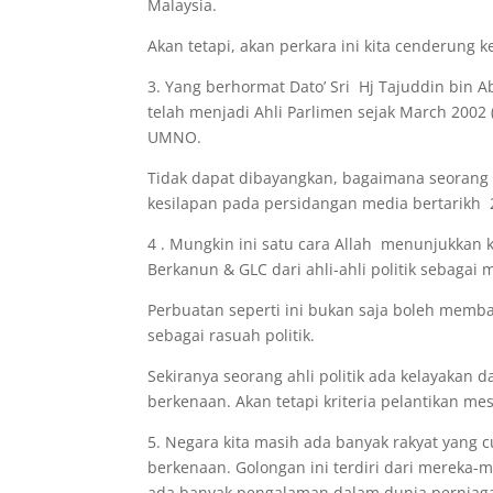
Malaysia.
Akan tetapi, akan perkara ini kita cenderung 
3. Yang berhormat Dato’ Sri Hj Tajuddin bi
telah menjadi Ahli Parlimen sejak March 2002 
UMNO.
Tidak dapat dibayangkan, bagaimana seorang
kesilapan pada persidangan media bertarikh 
4 . Mungkin ini satu cara Allah menunjukkan
Berkanun & GLC dari ahli-ahli politik sebag
Perbuatan seperti ini bukan saja boleh memb
sebagai rasuah politik.
Sekiranya seorang ahli politik ada kelayaka
berkenaan. Akan tetapi kriteria pelantikan m
5. Negara kita masih ada banyak rakyat yan
berkenaan. Golongan ini terdiri dari mereka
ada banyak pengalaman dalam dunia perniag