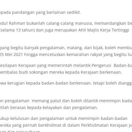
kepada pandangan yang berlainan sedikit.
n Abdul Rahman bukanlah calang-calang manusia, memandangkan be
(selama 13 tahun) dan juga merupakan Ahli Majlis Kerja Tertinggi
 yang begitu banyak pengalaman, matang, dan bijak, boleh memb
25 Mei 2021 hingga mencetuskan kemarahan rakyat yang begitu lu
 kesilapan Kerajaan yang memerintah melantik Pengerusi Badan-
ai membalas budi sokongan mereka kepada Kerajaan berkenaan.
awa kerugian kepada badan-badan berkenaan, tetapi boleh diang
n dan pengalaman memang patut dan boleh dilantik memimpin bad
estilah berasas kepada kelayakan dan pengalaman.
g cukup kelulusan dan pengalaman untuk memimpin badan-badan
-mereka yang pernah berkhidmat di dalam Perkhidmatan Kerajaan y
aan dan perusahaan.