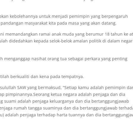
lapkan kebolehannya untuk menjadi pemimpin yang berpengaruh
pandangan masyarakat kita pada masa yang akan datang.
n ini memandangkan ramai anak muda yang berumur 18 tahun ke a
lah didedahkan kepada selok-belok amalan politik di dalam nega
ih menganggap nasihat orang tua sebagai perkara yang penting
tilah berkualiti dan kena pada tempatnya.
asulullah SAW yang bermaksud, “Setiap kamu adalah pemimpin da
ap pimpinannya.Seorang ketua negara adalah penjaga dan dia
ng suami adalah penjaga keluarganya dan dia bertanggungjawab
 penjaga rumah tangga suaminya dan dia bertanggungjawab terhad
u) adalah penjaga terhadap harta tuannya dan dia bertanggungj