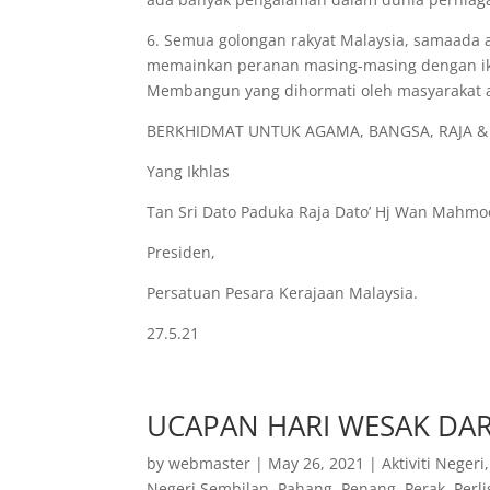
6. Semua golongan rakyat Malaysia, samaada ah
memainkan peranan masing-masing dengan ikh
Membangun yang dihormati oleh masyarakat a
BERKHIDMAT UNTUK AGAMA, BANGSA, RAJA 
Yang Ikhlas
Tan Sri Dato Paduka Raja Dato’ Hj Wan Mahm
Presiden,
Persatuan Pesara Kerajaan Malaysia.
27.5.21
UCAPAN HARI WESAK DAR
by
webmaster
|
May 26, 2021
|
Aktiviti Negeri
Negeri Sembilan
,
Pahang
,
Penang
,
Perak
,
Perli