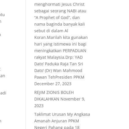
menghormati Jesus Christ
sebagai seorang NABI atau
ntu
“A Prophet of God”, dan
n
nama baginda banyak kali
sebut di dalam Al
a
Koran.Marilah kita gunakan
hari yang istimewa ini bagi
meningkatkan PERPADUAN
rakyat Malaysia.Drp: YAD
Dato’ Paduka Raja Tan Sri
t
Dato’ (Dr) Wan Mahmood
gan
Pawan TehPresiden PPKM
December 27, 2023
REJIM ZIONIS BOLEH
jadi
DIKALAHKAN
November 9,
2023
Taklimat Urusan My Angkasa
h
Amanah Anjuran PPKM
Negeri Pahang pada 18