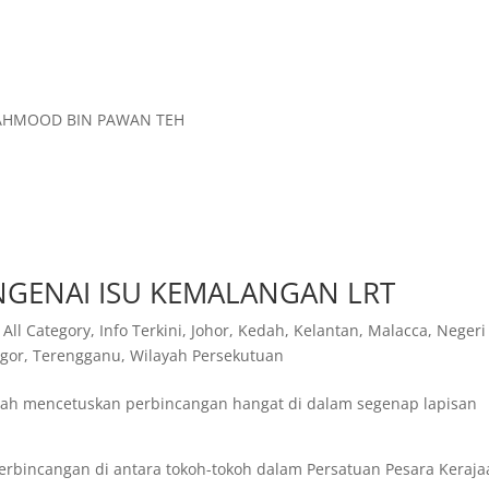
 MAHMOOD BIN PAWAN TEH
NGENAI ISU KEMALANGAN LRT
,
All Category
,
Info Terkini
,
Johor
,
Kedah
,
Kelantan
,
Malacca
,
Negeri
ngor
,
Terengganu
,
Wilayah Persekutuan
elah mencetuskan perbincangan hangat di dalam segenap lapisan
 perbincangan di antara tokoh-tokoh dalam Persatuan Pesara Keraj