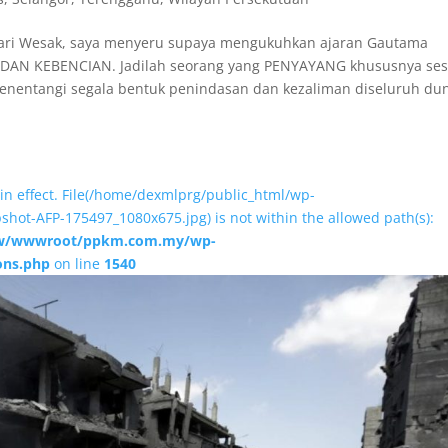
ri Wesak, saya menyeru supaya mengukuhkan ajaran Gautama
DAN KEBENCIAN. Jadilah seorang yang PENYAYANG khususnya se
menentangi segala bentuk penindasan dan kezaliman diseluruh dun
on in effect. File(/home/dexmlprg/public_html/wp-
hot-AFP-175497_1080x675.jpg) is not within the allowed path(s):
/wwwroot/ppkm.com.my/wp-
ons.php
on line
1540