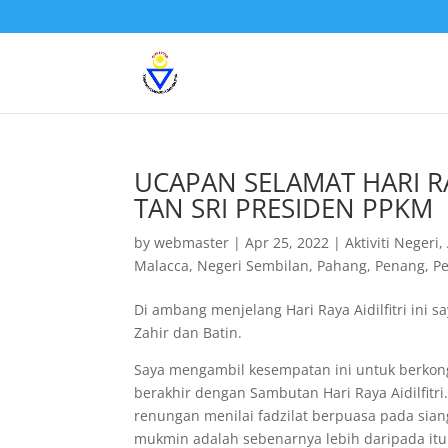
UCAPAN SELAMAT HARI RAY
TAN SRI PRESIDEN PPKM
by
webmaster
|
Apr 25, 2022
|
Aktiviti Negeri
,
Malacca
,
Negeri Sembilan
,
Pahang
,
Penang
,
P
Di ambang menjelang Hari Raya Aidilfitri in
Zahir dan Batin.
Saya mengambil kesempatan ini untuk berkon
berakhir dengan Sambutan Hari Raya Aidilfit
renungan menilai fadzilat berpuasa pada sia
mukmin adalah sebenarnya lebih daripada it