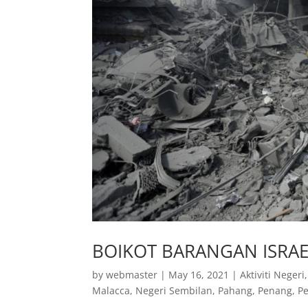
BOIKOT BARANGAN ISRA
by
webmaster
|
May 16, 2021
|
Aktiviti Negeri
Malacca
,
Negeri Sembilan
,
Pahang
,
Penang
,
P